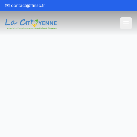
✉️
contact@ffmsc.fr