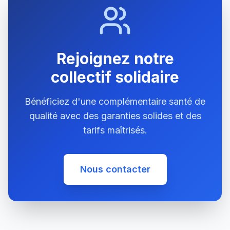
Rejoignez notre
collectif solidaire
Bénéficiez d'une complémentaire santé de
qualité avec des garanties solides et des
tarifs maîtrisés.
Nous contacter